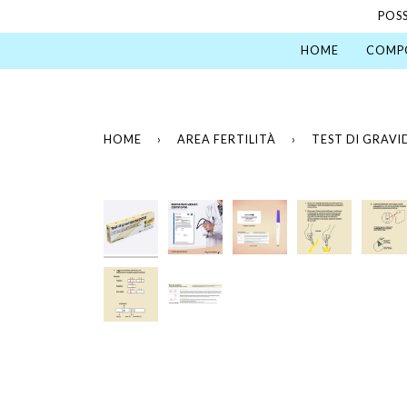
Salta
POSS
al
HOME
COMPO
contenuto
HOME
›
AREA FERTILITÀ
›
TEST DI GRAV