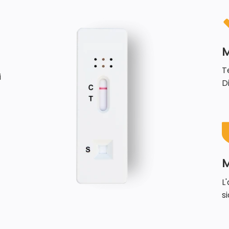
M
T
i
D
M
L
s