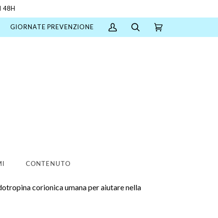
 48H
GIORNATE PREVENZIONE
Il
Cerca
Carrello
(0)
mio
account
MI
CONTENUTO
adotropina corionica umana per aiutare nella