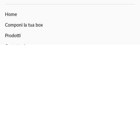
Home
Componi la tua box
Prodotti
Contattaci
Chi siamo
Giornate Prevenzione
ASSISTENZA CLIENTI
Spedizioni
Traccia il tuo pacco
Modalità di pagamento