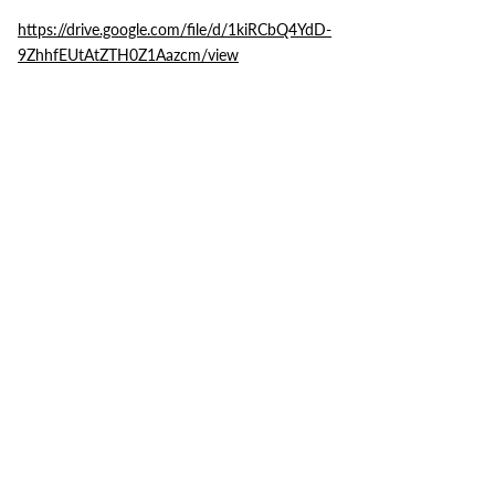
https://drive.google.com/file/d/1kiRCbQ4YdD-
9ZhhfEUtAtZTH0Z1Aazcm/view